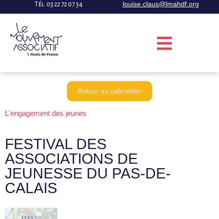
$pattern
louise.claus@lmahdf.org
Tél. 03 22 72 07 34
Retour au calendrier
L'engagement des jeunes
FESTIVAL DES
ASSOCIATIONS DE
JEUNESSE DU PAS-DE-
CALAIS