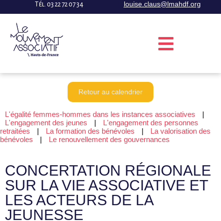
$pattern
louise.claus@lmahdf.org
Tél. 03 22 72 07 34
Retour au calendrier
L'égalité femmes-hommes dans les instances associatives
|
L'engagement des jeunes
|
L'engagement des personnes
retraitées
|
La formation des bénévoles
|
La valorisation des
bénévoles
|
Le renouvellement des gouvernances
CONCERTATION RÉGIONALE
SUR LA VIE ASSOCIATIVE ET
LES ACTEURS DE LA
JEUNESSE