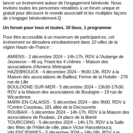
lancer un événement autour de l'engagement bénévole. Nous
invitons toutes les personnes retraitées à un forum unique et
gratuit pour découvrir le monde associatif et les multiples façons
de s’engager bénévolement.Q
Un forum pour tous et toutes, 10 lieux, 1 programme
Pour être accessible à un maximum de participant.es, cet
événement se déroulera simultanément dans
10 villes de la
région Hauts-de-France
:
AMIENS - 2 décembre 2024 – 14h-17h. RDV à l'Auberge de
Jeunesse – 46 sq. Friant les 4 chênes – Maison des
associations d’Amiens Métropole
HAZEBROUCK - 4 décembre 2024 – 9h30-13h. RDV à la
Maison des associations de Bailleul, Ferme de la Hulotte - 278
rue de Lille
BOULOGNE-SUR-MER - 5 décembre 2024 – 13h30-17h30.
RDV à la Maison des associations de Boulogne – 19 rue de
Wicardenne
MARK-EN-CALAISIS - 5 décembre 2024 – dès 9h00. RDV à
l'Centre Cousteau, 181 allée de la Découverte
ROUBAIX - 5 décembre 2024 – 14h-17h. RDV à la Maison des
associations de Roubaix, 24 place de la liberté
TOURCOING - 5 décembre 2024 – 14h-17h. RDV à la Salle
des fêtes de l’Hôtel de ville, place Victor Hassebroucq
VALENCIENNES - 5 décembre 2024 – 14h-18h. RDV à la